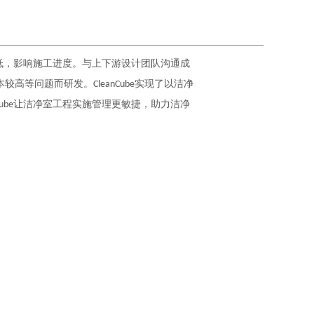
低，影响施工进度。与上下游设计团队沟通成
成本较高等问题而研发。
实现了以洁净
CleanCube
让洁净室工程实施管理更敏捷，助力洁净
ube