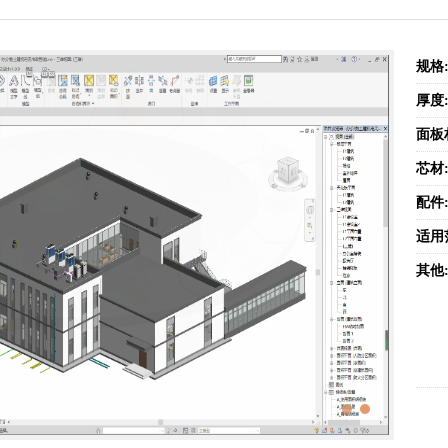
规格
厚度
面板
芯材
配件
适用
其他