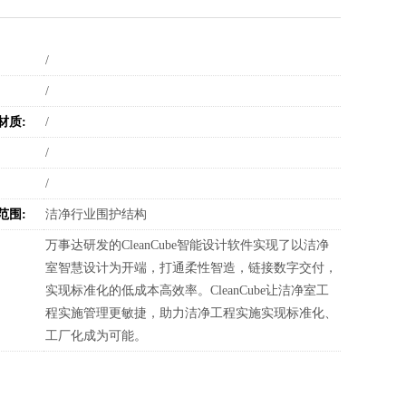
:
/
:
/
材质:
/
:
/
:
/
范围:
洁净行业围护结构
:
万事达研发的CleanCube​智能设计软件实现了以洁净
室智慧设计为开端，打通柔性智造，链接数字交付，
实现标准化的低成本高效率。CleanCube让洁净室工
程实施管理更敏捷，助力洁净工程实施实现标准化、
工厂化成为可能。